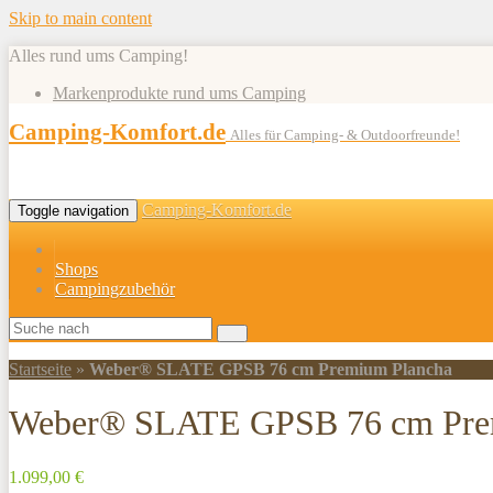
Skip to main content
Alles rund ums Camping!
Markenprodukte rund ums Camping
Camping-Komfort.de
Alles für Camping- & Outdoorfreunde!
Camping-Komfort.de
Toggle navigation
Shops
Campingzubehör
Startseite
»
Weber® SLATE GPSB 76 cm Premium Plancha
Weber® SLATE GPSB 76 cm Pre
1.099,00 €