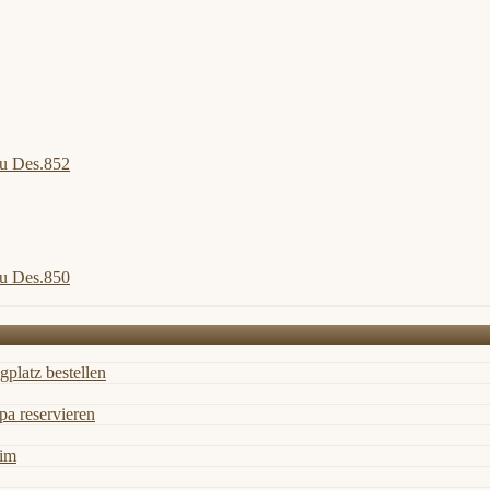
u Des.852
u Des.850
gplatz bestellen
a reservieren
eim