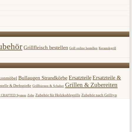
ubehör
Grillfleisch bestellen
Grill online bestellen
Keramikgrill
Ersatzteile
Ersatzteile &
Bullaugen Strandkörbe
konmöbel
Grillen & Zubereiten
stelle & Drehspieße
Grillbürsten & Schaber
Zubehör für Holzkohlegrills
Zubehör nach Grilltyp
 CRAFTED System
Zelte