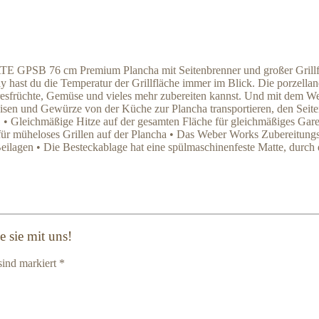
 GPSB 76 cm Premium Plancha mit Seitenbrenner und großer Grillfläch
 hast du die Temperatur der Grillfläche immer im Blick. Die porzellanema
eresfrüchte, Gemüse und vieles mehr zubereiten kannst. Und mit dem 
peisen und Gewürze von der Küche zur Plancha transportieren, den Seit
). • Gleichmäßige Hitze auf der gesamten Fläche für gleichmäßiges Gar
e für müheloses Grillen auf der Plancha • Das Weber Works Zubereitungs-
d Beilagen • Die Besteckablage hat eine spülmaschinenfeste Matte, dur
 sie mit uns!
sind markiert *