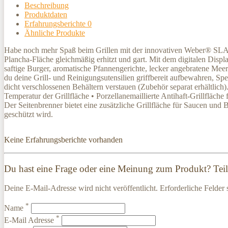
Beschreibung
Produktdaten
Erfahrungsberichte
0
Ähnliche Produkte
Habe noch mehr Spaß beim Grillen mit der innovativen Weber® SLATE
Plancha-Fläche gleichmäßig erhitzt und gart. Mit dem digitalen Display
saftige Burger, aromatische Pfannengerichte, lecker angebratene Me
du deine Grill- und Reinigungsutensilien griffbereit aufbewahren, S
dicht verschlossenen Behältern verstauen (Zubehör separat erhältlich
Temperatur der Grillfläche • Porzellanemaillierte Antihaft-Grillfläch
Der Seitenbrenner bietet eine zusätzliche Grillfläche für Saucen un
geschützt wird.
Keine Erfahrungsberichte vorhanden
Du hast eine Frage oder eine Meinung zum Produkt? Teile
Deine E-Mail-Adresse wird nicht veröffentlicht. Erforderliche Felder 
*
Name
*
E-Mail Adresse