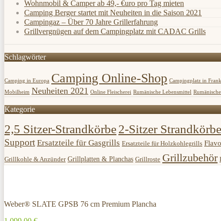
Wohnmobil & Camper ab 49,- €uro pro Tag mieten
Camping Berger startet mit Neuheiten in die Saison 2021
Campingaz – Über 70 Jahre Grillerfahrung
Grillvergnügen auf dem Campingplatz mit CADAC Grills
Schlagwörter
Camping Online-Shop
Camping in Europa
Campingplatz in Frank
Neuheiten 2021
Mobilheim
Online Fleischerei
Rumänische Lebensmittel
Rumänische 
Kategorie
2,5 Sitzer-Strandkörbe
2-Sitzer Strandkörb
Support
Ersatzteile für Gasgrills
Flavo
Ersatzteile für Holzkohlegrills
Grillzubehör
Grillplatten & Planchas
Grillkohle & Anzünder
Grillroste
Weber® SLATE GPSB 76 cm Premium Plancha
1.099,00 €