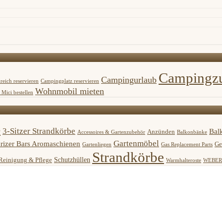
Campingz
Campingurlaub
reich reservieren
Campingplatz reservieren
Wohnmobil mieten
Mici bestellen
e
3-Sitzer Strandkörbe
Bal
Anzünden
Accessoires & Gartenzubehör
Balkonbänke
Gartenmöbel
rizer Bars Aromaschienen
Ge
Gartenliegen
Gas Replacement Parts
Strandkörbe
Schutzhüllen
Reinigung & Pflege
Warmhalteroste
WEBER