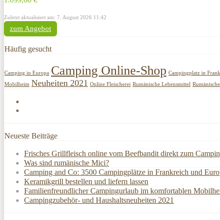
Zuletzt aktualisiert am: 7. August 2026 11:42
zum Angebot
Häufig gesucht
Camping Online-Shop
Camping in Europa
Campingplatz in Frank
Neuheiten 2021
Mobilheim
Online Fleischerei
Rumänische Lebensmittel
Rumänische 
Neueste Beiträge
Frisches Grillfleisch online vom Beefbandit direkt zum Campin
Was sind rumänische Mici?
Camping and Co: 3500 Campingplätze in Frankreich und Europ
Keramikgrill bestellen und liefern lassen
Familienfreundlicher Campingurlaub im komfortablen Mobilh
Campingzubehör- und Haushaltsneuheiten 2021