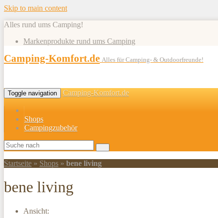
Skip to main content
Alles rund ums Camping!
Markenprodukte rund ums Camping
Camping-Komfort.de
Alles für Camping- & Outdoorfreunde!
Camping-Komfort.de
Toggle navigation
Shops
Campingzubehör
Startseite
»
Shops
»
bene living
bene living
Ansicht: