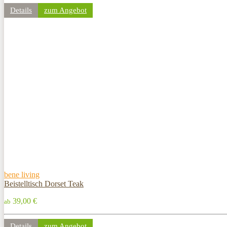
Details
zum Angebot
bene living
Beistelltisch Dorset Teak
39,00 €
ab
Details
zum Angebot