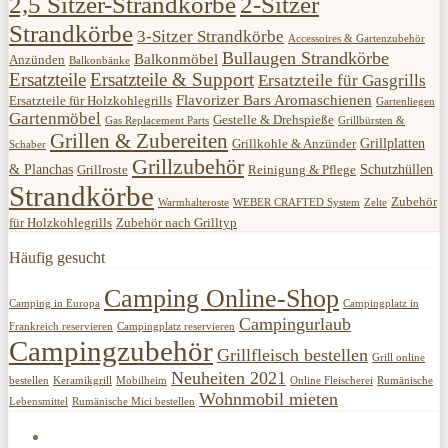
2,5 Sitzer-Strandkörbe
2-Sitzer
Strandkörbe
3-Sitzer Strandkörbe
Accessoires & Gartenzubehör
Bullaugen Strandkörbe
Balkonmöbel
Anzünden
Balkonbänke
Ersatzteile
Ersatzteile & Support
Ersatzteile für Gasgrills
Flavorizer Bars Aromaschienen
Ersatzteile für Holzkohlegrills
Gartenliegen
Gartenmöbel
Gestelle & Drehspieße
Gas Replacement Parts
Grillbürsten &
Grillen & Zubereiten
Grillplatten
Grillkohle & Anzünder
Schaber
Grillzubehör
& Planchas
Schutzhüllen
Grillroste
Reinigung & Pflege
Strandkörbe
Zubehör
Warmhalteroste
WEBER CRAFTED System
Zelte
für Holzkohlegrills
Zubehör nach Grilltyp
Häufig gesucht
Camping Online-Shop
Camping in Europa
Campingplatz in
Campingurlaub
Frankreich reservieren
Campingplatz reservieren
Campingzubehör
Grillfleisch bestellen
Grill online
Neuheiten 2021
bestellen
Keramikgrill
Mobilheim
Online Fleischerei
Rumänische
Wohnmobil mieten
Lebensmittel
Rumänische Mici bestellen