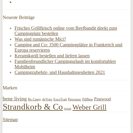
Neueste Beiträge
Frisches Grillfleisch online vom Beefbandit direkt zum
Campingplatz bestellen
Was sind rumänische Mici?
Camping and Co: 3500 Campingplätze in Frankreich und
Europa reservieren
Keramikgrill bestellen und liefern lassen
Familienfreundlicher Campingurlaub im komfortablen
Mobilheim
Campingzubehör- und Haushaltsneuheiten 2021
Marken
bene living
Pinewood
Bo-Camp
deVries
EuroTrail
Petromax
PillBase
Strandkorb & Co
Weber Grill
toom
Sitemap