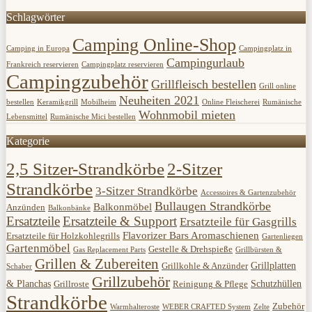
Schlagwörter
Camping Online-Shop
Camping in Europa
Campingplatz in
Campingurlaub
Frankreich reservieren
Campingplatz reservieren
Campingzubehör
Grillfleisch bestellen
Grill online
Neuheiten 2021
bestellen
Keramikgrill
Mobilheim
Online Fleischerei
Rumänische
Wohnmobil mieten
Lebensmittel
Rumänische Mici bestellen
Kategorie
2,5 Sitzer-Strandkörbe
2-Sitzer
Strandkörbe
3-Sitzer Strandkörbe
Accessoires & Gartenzubehör
Bullaugen Strandkörbe
Balkonmöbel
Anzünden
Balkonbänke
Ersatzteile
Ersatzteile & Support
Ersatzteile für Gasgrills
Flavorizer Bars Aromaschienen
Ersatzteile für Holzkohlegrills
Gartenliegen
Gartenmöbel
Gestelle & Drehspieße
Gas Replacement Parts
Grillbürsten &
Grillen & Zubereiten
Grillplatten
Grillkohle & Anzünder
Schaber
Grillzubehör
& Planchas
Schutzhüllen
Grillroste
Reinigung & Pflege
Strandkörbe
Zubehör
Warmhalteroste
WEBER CRAFTED System
Zelte