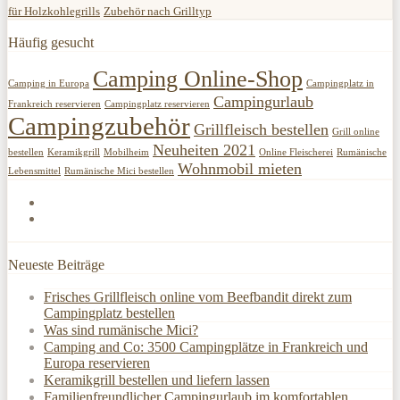
für Holzkohlegrills
Zubehör nach Grilltyp
Häufig gesucht
Camping Online-Shop
Camping in Europa
Campingplatz in
Campingurlaub
Frankreich reservieren
Campingplatz reservieren
Campingzubehör
Grillfleisch bestellen
Grill online
Neuheiten 2021
bestellen
Keramikgrill
Mobilheim
Online Fleischerei
Rumänische
Wohnmobil mieten
Lebensmittel
Rumänische Mici bestellen
Neueste Beiträge
Frisches Grillfleisch online vom Beefbandit direkt zum
Campingplatz bestellen
Was sind rumänische Mici?
Camping and Co: 3500 Campingplätze in Frankreich und
Europa reservieren
Keramikgrill bestellen und liefern lassen
Familienfreundlicher Campingurlaub im komfortablen