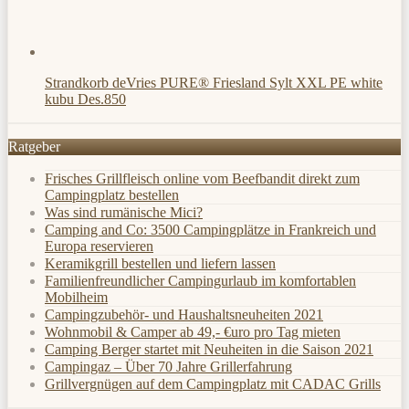
Strandkorb deVries PURE® Friesland Sylt XXL PE white
kubu Des.850
Ratgeber
Frisches Grillfleisch online vom Beefbandit direkt zum
Campingplatz bestellen
Was sind rumänische Mici?
Camping and Co: 3500 Campingplätze in Frankreich und
Europa reservieren
Keramikgrill bestellen und liefern lassen
Familienfreundlicher Campingurlaub im komfortablen
Mobilheim
Campingzubehör- und Haushaltsneuheiten 2021
Wohnmobil & Camper ab 49,- €uro pro Tag mieten
Camping Berger startet mit Neuheiten in die Saison 2021
Campingaz – Über 70 Jahre Grillerfahrung
Grillvergnügen auf dem Campingplatz mit CADAC Grills