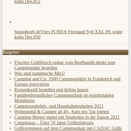
kubu Des.852
Strandkorb deVries PURE® Friesland Sylt XXL PE white
kubu Des.850
Ratgeber
Frisches Grillfleisch online vom Beefbandit direkt zum
Campingplatz bestellen
Was sind rumänische Mici?
Camping and Co: 3500 Campingplätze in Frankreich und
Europa reservieren
Keramikgrill bestellen und liefern lassen
Familienfreundlicher Campingurlaub im komfortablen
Mobilheim
Campingzubehör- und Haushaltsneuheiten 2021
Wohnmobil & Camper ab 49,- €uro pro Tag mieten
Camping Berger startet mit Neuheiten in die Saison 2021
Campingaz – Über 70 Jahre Grillerfahrung
Grillvergnügen auf dem Campingplatz mit CADAC Grills