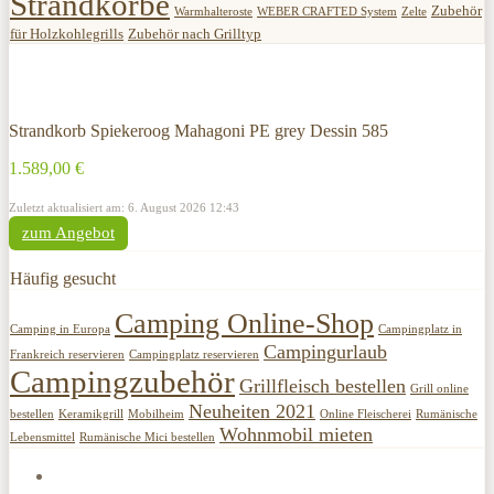
Strandkörbe
Zubehör
Warmhalteroste
WEBER CRAFTED System
Zelte
für Holzkohlegrills
Zubehör nach Grilltyp
Strandkorb Spiekeroog Mahagoni PE grey Dessin 585
1.589,00 €
Zuletzt aktualisiert am: 6. August 2026 12:43
zum Angebot
Häufig gesucht
Camping Online-Shop
Camping in Europa
Campingplatz in
Campingurlaub
Frankreich reservieren
Campingplatz reservieren
Campingzubehör
Grillfleisch bestellen
Grill online
Neuheiten 2021
bestellen
Keramikgrill
Mobilheim
Online Fleischerei
Rumänische
Wohnmobil mieten
Lebensmittel
Rumänische Mici bestellen