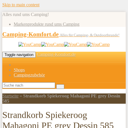
Skip to main content
Alles rund ums Camping!
Markenprodukte rund ums Camping
Camping-Komfort.de
Alles für Camping- & Outdoorfreunde!
Camping-Komfort.de
Toggle navigation
Shops
Campingzubehör
Startseite
»
Strandkorb Spiekeroog Mahagoni PE grey Dessin
585
Strandkorb Spiekeroog
Mahagoni PE grey Dessin 585