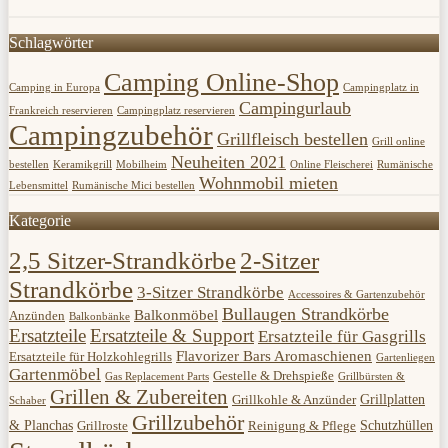
Schlagwörter
Camping Online-Shop
Camping in Europa
Campingplatz in
Campingurlaub
Frankreich reservieren
Campingplatz reservieren
Campingzubehör
Grillfleisch bestellen
Grill online
Neuheiten 2021
bestellen
Keramikgrill
Mobilheim
Online Fleischerei
Rumänische
Wohnmobil mieten
Lebensmittel
Rumänische Mici bestellen
Kategorie
2,5 Sitzer-Strandkörbe
2-Sitzer
Strandkörbe
3-Sitzer Strandkörbe
Accessoires & Gartenzubehör
Bullaugen Strandkörbe
Balkonmöbel
Anzünden
Balkonbänke
Ersatzteile
Ersatzteile & Support
Ersatzteile für Gasgrills
Flavorizer Bars Aromaschienen
Ersatzteile für Holzkohlegrills
Gartenliegen
Gartenmöbel
Gestelle & Drehspieße
Gas Replacement Parts
Grillbürsten &
Grillen & Zubereiten
Grillplatten
Grillkohle & Anzünder
Schaber
Grillzubehör
& Planchas
Schutzhüllen
Grillroste
Reinigung & Pflege