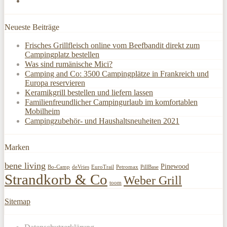
Neueste Beiträge
Frisches Grillfleisch online vom Beefbandit direkt zum
Campingplatz bestellen
Was sind rumänische Mici?
Camping and Co: 3500 Campingplätze in Frankreich und
Europa reservieren
Keramikgrill bestellen und liefern lassen
Familienfreundlicher Campingurlaub im komfortablen
Mobilheim
Campingzubehör- und Haushaltsneuheiten 2021
Marken
bene living
Pinewood
Bo-Camp
deVries
EuroTrail
Petromax
PillBase
Strandkorb & Co
Weber Grill
toom
Sitemap