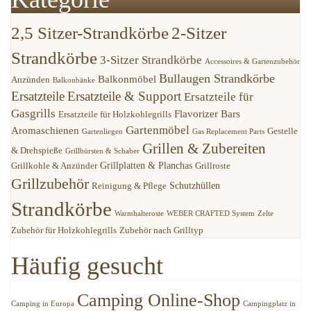
2,5 Sitzer-Strandkörbe
2-Sitzer
Strandkörbe
3-Sitzer Strandkörbe
Accessoires & Gartenzubehör
Bullaugen Strandkörbe
Balkonmöbel
Anzünden
Balkonbänke
Ersatzteile
Ersatzteile & Support
Ersatzteile für
Gasgrills
Flavorizer Bars
Ersatzteile für Holzkohlegrills
Gartenmöbel
Aromaschienen
Gestelle
Gartenliegen
Gas Replacement Parts
Grillen & Zubereiten
& Drehspieße
Grillbürsten & Schaber
Grillplatten & Planchas
Grillkohle & Anzünder
Grillroste
Grillzubehör
Schutzhüllen
Reinigung & Pflege
Strandkörbe
Warmhalteroste
WEBER CRAFTED System
Zelte
Zubehör für Holzkohlegrills
Zubehör nach Grilltyp
Häufig gesucht
Camping Online-Shop
Camping in Europa
Campingplatz in