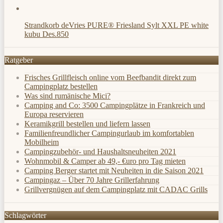
Strandkorb deVries PURE® Friesland Sylt XXL PE white
kubu Des.850
Ratgeber
Frisches Grillfleisch online vom Beefbandit direkt zum
Campingplatz bestellen
Was sind rumänische Mici?
Camping and Co: 3500 Campingplätze in Frankreich und
Europa reservieren
Keramikgrill bestellen und liefern lassen
Familienfreundlicher Campingurlaub im komfortablen
Mobilheim
Campingzubehör- und Haushaltsneuheiten 2021
Wohnmobil & Camper ab 49,- €uro pro Tag mieten
Camping Berger startet mit Neuheiten in die Saison 2021
Campingaz – Über 70 Jahre Grillerfahrung
Grillvergnügen auf dem Campingplatz mit CADAC Grills
Schlagwörter