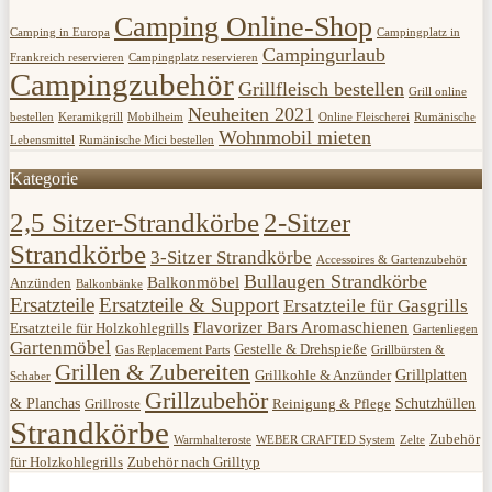
Camping Online-Shop
Camping in Europa
Campingplatz in
Campingurlaub
Frankreich reservieren
Campingplatz reservieren
Campingzubehör
Grillfleisch bestellen
Grill online
Neuheiten 2021
bestellen
Keramikgrill
Mobilheim
Online Fleischerei
Rumänische
Wohnmobil mieten
Lebensmittel
Rumänische Mici bestellen
Kategorie
2,5 Sitzer-Strandkörbe
2-Sitzer
Strandkörbe
3-Sitzer Strandkörbe
Accessoires & Gartenzubehör
Bullaugen Strandkörbe
Balkonmöbel
Anzünden
Balkonbänke
Ersatzteile
Ersatzteile & Support
Ersatzteile für Gasgrills
Flavorizer Bars Aromaschienen
Ersatzteile für Holzkohlegrills
Gartenliegen
Gartenmöbel
Gestelle & Drehspieße
Gas Replacement Parts
Grillbürsten &
Grillen & Zubereiten
Grillplatten
Grillkohle & Anzünder
Schaber
Grillzubehör
& Planchas
Schutzhüllen
Grillroste
Reinigung & Pflege
Strandkörbe
Zubehör
Warmhalteroste
WEBER CRAFTED System
Zelte
für Holzkohlegrills
Zubehör nach Grilltyp