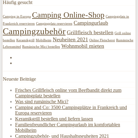
Häufig gesucht
Camping Online-Shop
Camping in Europa
Campingplatz in
Campingurlaub
Frankreich reservieren
Campingplatz reservieren
Campingzubehör
Grillfleisch bestellen
Grill online
Neuheiten 2021
bestellen
Keramikgrill
Mobilheim
Online Fleischerei
Rumänische
Wohnmobil mieten
Lebensmittel
Rumänische Mici bestellen
Neueste Beiträge
Frisches Grillfleisch online vom Beefbandit direkt zum
Campingplatz bestellen
Was sind rumänische Mici?
Camping and Co: 3500 Campingplätze in Frankreich und
Europa reservieren
Keramikgrill bestellen und liefern lassen
Familienfreundlicher Campingurlaub im komfortablen
Mobilheim
Campingzubehör- und Haushaltsneuheiten 2021