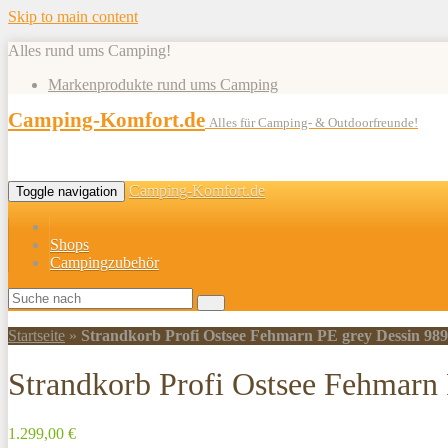
Skip to main content
Alles rund ums Camping!
Markenprodukte rund ums Camping
Camping-Komfort.de
Alles für Camping- & Outdoorfreunde!
Camping-Komfort.de
Toggle navigation
Shops
Campingzubehör
Startseite
»
Strandkorb Profi Ostsee Fehmarn PE grey Dessin 989
Strandkorb Profi Ostsee Fehmarn
1.299,00 €