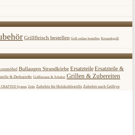
ubehör
Grillfleisch bestellen
Grill online bestellen
Keramikgrill
Ersatzteile
Ersatzteile &
Bullaugen Strandkörbe
konmöbel
Grillen & Zubereiten
stelle & Drehspieße
Grillbürsten & Schaber
Zubehör für Holzkohlegrills
Zubehör nach Grilltyp
 CRAFTED System
Zelte