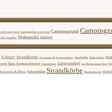
Campingz
Campingurlaub
reich reservieren
Campingplatz reservieren
Wohnmobil mieten
Mici bestellen
e
3-Sitzer Strandkörbe
Bal
Anzünden
Accessoires & Gartenzubehör
Balkonbänke
Gartenmöbel
rizer Bars Aromaschienen
Ge
Gartenliegen
Gas Replacement Parts
Strandkörbe
Schutzhüllen
Reinigung & Pflege
Warmhalteroste
WEBER