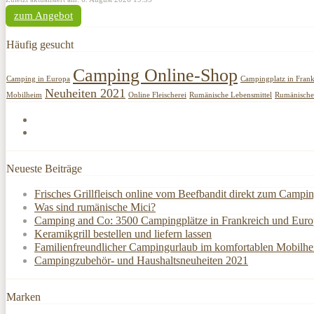
zum Angebot
Häufig gesucht
Camping Online-Shop
Camping in Europa
Campingplatz in Frank
Neuheiten 2021
Mobilheim
Online Fleischerei
Rumänische Lebensmittel
Rumänische 
Neueste Beiträge
Frisches Grillfleisch online vom Beefbandit direkt zum Campin
Was sind rumänische Mici?
Camping and Co: 3500 Campingplätze in Frankreich und Europ
Keramikgrill bestellen und liefern lassen
Familienfreundlicher Campingurlaub im komfortablen Mobilh
Campingzubehör- und Haushaltsneuheiten 2021
Marken