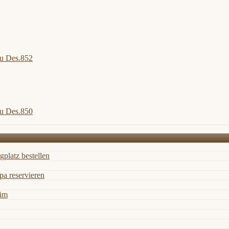
u Des.852
u Des.850
gplatz bestellen
a reservieren
eim