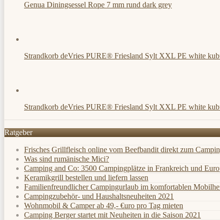
Genua Diningsessel Rope 7 mm rund dark grey
Strandkorb deVries PURE® Friesland Sylt XXL PE white kub
Strandkorb deVries PURE® Friesland Sylt XXL PE white kub
Ratgeber
Frisches Grillfleisch online vom Beefbandit direkt zum Campin
Was sind rumänische Mici?
Camping and Co: 3500 Campingplätze in Frankreich und Europ
Keramikgrill bestellen und liefern lassen
Familienfreundlicher Campingurlaub im komfortablen Mobilh
Campingzubehör- und Haushaltsneuheiten 2021
Wohnmobil & Camper ab 49,- €uro pro Tag mieten
Camping Berger startet mit Neuheiten in die Saison 2021