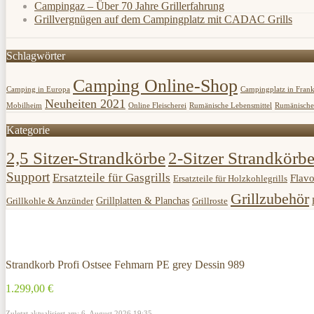
Campingaz – Über 70 Jahre Grillerfahrung
Grillvergnügen auf dem Campingplatz mit CADAC Grills
Schlagwörter
Camping Online-Shop
Camping in Europa
Campingplatz in Frank
Neuheiten 2021
Mobilheim
Online Fleischerei
Rumänische Lebensmittel
Rumänische 
Kategorie
2,5 Sitzer-Strandkörbe
2-Sitzer Strandkörb
Support
Ersatzteile für Gasgrills
Flavo
Ersatzteile für Holzkohlegrills
Grillzubehör
Grillplatten & Planchas
Grillkohle & Anzünder
Grillroste
Strandkorb Profi Ostsee Fehmarn PE grey Dessin 989
1.299,00 €
Zuletzt aktualisiert am: 6. August 2026 19:35