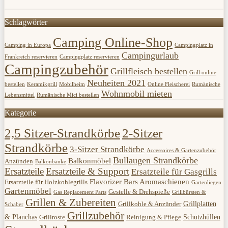
Schlagwörter
Camping Online-Shop
Camping in Europa
Campingplatz in
Campingurlaub
Frankreich reservieren
Campingplatz reservieren
Campingzubehör
Grillfleisch bestellen
Grill online
Neuheiten 2021
bestellen
Keramikgrill
Mobilheim
Online Fleischerei
Rumänische
Wohnmobil mieten
Lebensmittel
Rumänische Mici bestellen
Kategorie
2,5 Sitzer-Strandkörbe
2-Sitzer
Strandkörbe
3-Sitzer Strandkörbe
Accessoires & Gartenzubehör
Bullaugen Strandkörbe
Balkonmöbel
Anzünden
Balkonbänke
Ersatzteile
Ersatzteile & Support
Ersatzteile für Gasgrills
Flavorizer Bars Aromaschienen
Ersatzteile für Holzkohlegrills
Gartenliegen
Gartenmöbel
Gestelle & Drehspieße
Gas Replacement Parts
Grillbürsten &
Grillen & Zubereiten
Grillplatten
Grillkohle & Anzünder
Schaber
Grillzubehör
& Planchas
Schutzhüllen
Grillroste
Reinigung & Pflege