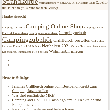
Strandkörbe
Zubehör
Warmhalteroste
WEBER CRAFTED System
Zelte
für Holzkohlegrills
Zubehör nach Grilltyp
Häufig gesucht
Camping Online-Shop
Camping in Europa
Campingplatz in
Campingurlaub
Frankreich reservieren
Campingplatz reservieren
Campingzubehör
Grillfleisch bestellen
Grill online
Neuheiten 2021
bestellen
Keramikgrill
Mobilheim
Online Fleischerei
Rumänische
Wohnmobil mieten
Lebensmittel
Rumänische Mici bestellen
Neueste Beiträge
Frisches Grillfleisch online vom Beefbandit direkt zum
Campingplatz bestellen
Was sind rumänische Mici?
Camping and Co: 3500 Campingplätze in Frankreich und
Europa reservieren
Keramikgrill bestellen und liefern lassen