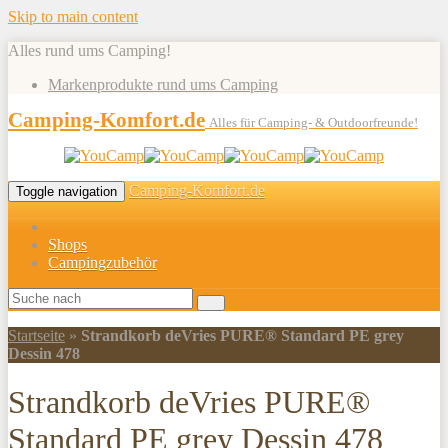
Skip to main content
Alles rund ums Camping!
Markenprodukte rund ums Camping
Camping-Komfort.de
Alles für Camping- & Outdoorfreunde!
Camping-Komfort.de
Toggle navigation
Shops
Campingzubehör
Startseite
»
Strandkorb deVries PURE® Standard PE grey
Dessin 478
Strandkorb deVries PURE®
Standard PE grey Dessin 478