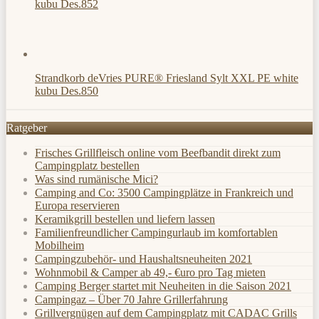
kubu Des.852
Strandkorb deVries PURE® Friesland Sylt XXL PE white
kubu Des.850
Ratgeber
Frisches Grillfleisch online vom Beefbandit direkt zum
Campingplatz bestellen
Was sind rumänische Mici?
Camping and Co: 3500 Campingplätze in Frankreich und
Europa reservieren
Keramikgrill bestellen und liefern lassen
Familienfreundlicher Campingurlaub im komfortablen
Mobilheim
Campingzubehör- und Haushaltsneuheiten 2021
Wohnmobil & Camper ab 49,- €uro pro Tag mieten
Camping Berger startet mit Neuheiten in die Saison 2021
Campingaz – Über 70 Jahre Grillerfahrung
Grillvergnügen auf dem Campingplatz mit CADAC Grills