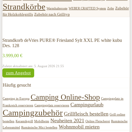
Strandkörbe
Zubehör
Warmhalteroste
WEBER CRAFTED System
Zelte
für Holzkohlegrills
Zubehör nach Grilltyp
Strandkorb deVries PURE® Friesland Sylt XXL PE white kubu
Des. 128
3.999,00 €
Zuletzt aktualisiert am: 5. August 2026 21:55
zum Angebot
Häufig gesucht
Camping Online-Shop
Camping in Europa
Campingplatz in
Campingurlaub
Frankreich reservieren
Campingplatz reservieren
Campingzubehör
Grillfleisch bestellen
Grill online
Neuheiten 2021
bestellen
Keramikgrill
Mobilheim
Online Fleischerei
Rumänische
Wohnmobil mieten
Lebensmittel
Rumänische Mici bestellen