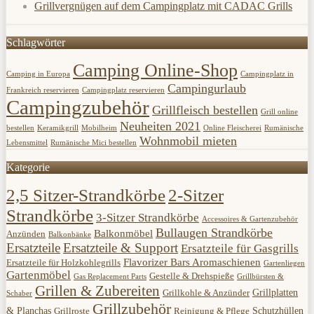
Grillvergnügen auf dem Campingplatz mit CADAC Grills
Schlagwörter
Camping Online-Shop
Camping in Europa
Campingplatz in
Campingurlaub
Frankreich reservieren
Campingplatz reservieren
Campingzubehör
Grillfleisch bestellen
Grill online
Neuheiten 2021
bestellen
Keramikgrill
Mobilheim
Online Fleischerei
Rumänische
Wohnmobil mieten
Lebensmittel
Rumänische Mici bestellen
Kategorie
2,5 Sitzer-Strandkörbe
2-Sitzer
Strandkörbe
3-Sitzer Strandkörbe
Accessoires & Gartenzubehör
Bullaugen Strandkörbe
Balkonmöbel
Anzünden
Balkonbänke
Ersatzteile
Ersatzteile & Support
Ersatzteile für Gasgrills
Flavorizer Bars Aromaschienen
Ersatzteile für Holzkohlegrills
Gartenliegen
Gartenmöbel
Gestelle & Drehspieße
Gas Replacement Parts
Grillbürsten &
Grillen & Zubereiten
Grillplatten
Grillkohle & Anzünder
Schaber
Grillzubehör
& Planchas
Schutzhüllen
Grillroste
Reinigung & Pflege