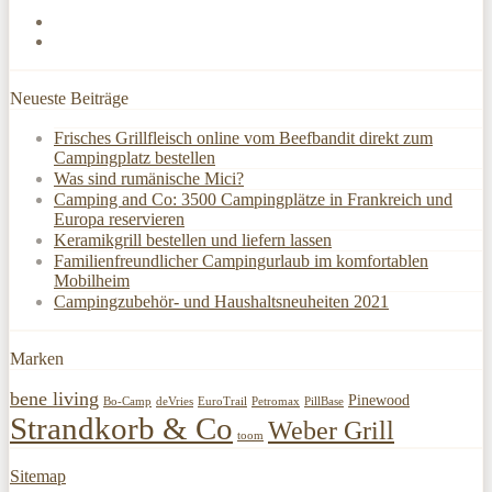
Neueste Beiträge
Frisches Grillfleisch online vom Beefbandit direkt zum
Campingplatz bestellen
Was sind rumänische Mici?
Camping and Co: 3500 Campingplätze in Frankreich und
Europa reservieren
Keramikgrill bestellen und liefern lassen
Familienfreundlicher Campingurlaub im komfortablen
Mobilheim
Campingzubehör- und Haushaltsneuheiten 2021
Marken
bene living
Pinewood
Bo-Camp
deVries
EuroTrail
Petromax
PillBase
Strandkorb & Co
Weber Grill
toom
Sitemap