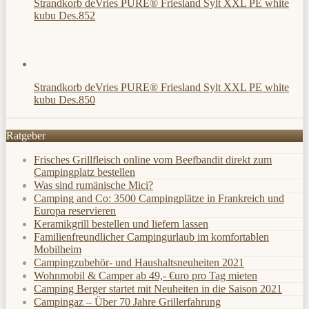
Strandkorb deVries PURE® Friesland Sylt XXL PE white
kubu Des.852
Strandkorb deVries PURE® Friesland Sylt XXL PE white
kubu Des.850
Ratgeber
Frisches Grillfleisch online vom Beefbandit direkt zum
Campingplatz bestellen
Was sind rumänische Mici?
Camping and Co: 3500 Campingplätze in Frankreich und
Europa reservieren
Keramikgrill bestellen und liefern lassen
Familienfreundlicher Campingurlaub im komfortablen
Mobilheim
Campingzubehör- und Haushaltsneuheiten 2021
Wohnmobil & Camper ab 49,- €uro pro Tag mieten
Camping Berger startet mit Neuheiten in die Saison 2021
Campingaz – Über 70 Jahre Grillerfahrung