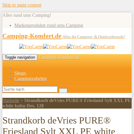
Skip to main content
Alles rund ums Camping!
Markenprodukte rund ums Camping
Camping-Komfort.de
Alles für Camping- & Outdoorfreunde!
Camping-Komfort.de
Toggle navigation
Shops
Campingzubehör
Startseite
»
Strandkorb deVries PURE® Friesland Sylt XXL PE
white kubu Des. 128
Strandkorb deVries PURE®
Friesland Sylt XXL PE white