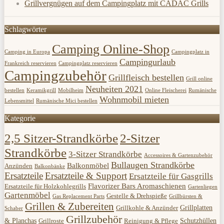
Grillvergnügen auf dem Campingplatz mit CADAC Grills
Schlagwörter
Camping Online-Shop
Camping in Europa
Campingplatz in
Campingurlaub
Frankreich reservieren
Campingplatz reservieren
Campingzubehör
Grillfleisch bestellen
Grill online
Neuheiten 2021
bestellen
Keramikgrill
Mobilheim
Online Fleischerei
Rumänische
Wohnmobil mieten
Lebensmittel
Rumänische Mici bestellen
Kategorie
2,5 Sitzer-Strandkörbe
2-Sitzer
Strandkörbe
3-Sitzer Strandkörbe
Accessoires & Gartenzubehör
Bullaugen Strandkörbe
Balkonmöbel
Anzünden
Balkonbänke
Ersatzteile
Ersatzteile & Support
Ersatzteile für Gasgrills
Flavorizer Bars Aromaschienen
Ersatzteile für Holzkohlegrills
Gartenliegen
Gartenmöbel
Gestelle & Drehspieße
Gas Replacement Parts
Grillbürsten &
Grillen & Zubereiten
Grillplatten
Grillkohle & Anzünder
Schaber
Grillzubehör
& Planchas
Schutzhüllen
Grillroste
Reinigung & Pflege