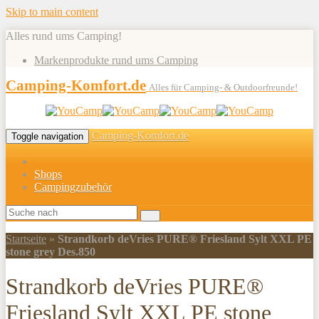
Skip to main content
Alles rund ums Camping!
Markenprodukte rund ums Camping
Camping-Komfort.de
Alles für Camping- & Outdoorfreunde!
Camping-Komfort.de
Toggle navigation
Shops
Campingzubehör
Startseite
»
Strandkorb deVries PURE® Friesland Sylt XXL PE
stone grey Des.850
Strandkorb deVries PURE®
Friesland Sylt XXL PE stone