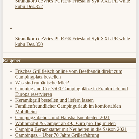
Strandkorb deVries PURE® Friesland Sylt XXL PE white
kubu Des.852
Strandkorb deVries PURE® Friesland Sylt XXL PE white
kubu Des.850
Ratgeber
Frisches Grillfleisch online vom Beefbandit direkt zum
Campingplatz bestellen
Was sind rumänische Mici?
Camping and Co: 3500 Campingplätze in Frankreich und
Europa reservieren
Keramikgrill bestellen und liefern lassen
Familienfreundlicher Campingurlaub im komfortablen
Mobilheim
Campingzubehör- und Haushaltsneuheiten 2021
Wohnmobil & Camper ab 49,- €uro pro Tag mieten
Camping Berger startet mit Neuheiten in die Saison 2021
Campingaz – Über 70 Jahre Grillerfahrung