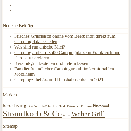
Neueste Beiträge
Frisches Grillfleisch online vom Beefbandit direkt zum
Campingplatz bestellen
Was sind rumänische Mici?
Camping and Co: 3500 Campingplätze in Frankreich und
Europa reservieren
Keramikgrill bestellen und liefern lassen
Familienfreundlicher Campingurlaub im komfortablen
Mobilheim
Campingzubehör- und Haushaltsneuheiten 2021
Marken
bene living
Pinewood
Bo-Camp
deVries
EuroTrail
Petromax
PillBase
Strandkorb & Co
Weber Grill
toom
Sitemap