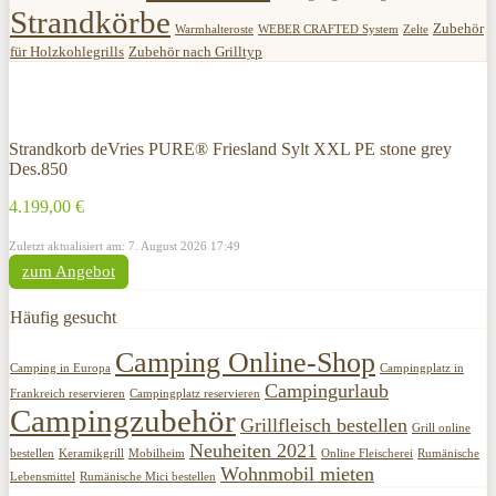
Strandkörbe
Zubehör
Warmhalteroste
WEBER CRAFTED System
Zelte
für Holzkohlegrills
Zubehör nach Grilltyp
Strandkorb deVries PURE® Friesland Sylt XXL PE stone grey
Des.850
4.199,00 €
Zuletzt aktualisiert am: 7. August 2026 17:49
zum Angebot
Häufig gesucht
Camping Online-Shop
Camping in Europa
Campingplatz in
Campingurlaub
Frankreich reservieren
Campingplatz reservieren
Campingzubehör
Grillfleisch bestellen
Grill online
Neuheiten 2021
bestellen
Keramikgrill
Mobilheim
Online Fleischerei
Rumänische
Wohnmobil mieten
Lebensmittel
Rumänische Mici bestellen