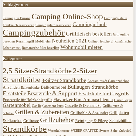
Schlagwörter
Camping Online-Shop
Camping in Europa
Campingplatz in
Campingurlaub
Frankreich reservieren
Campingplatz reservieren
Campingzubehör
Grillfleisch bestellen
Grill online
Neuheiten 2021
bestellen
Keramikgrill
Mobilheim
Online Fleischerei
Rumänische
Wohnmobil mieten
Lebensmittel
Rumänische Mici bestellen
Kategorie
2,5 Sitzer-Strandkörbe
2-Sitzer
Strandkörbe
3-Sitzer Strandkörbe
Accessoires & Gartenzubehör
Bullaugen Strandkörbe
Balkonmöbel
Anzünden
Balkonbänke
Ersatzteile
Ersatzteile & Support
Ersatzteile für Gasgrills
Flavorizer Bars Aromaschienen
Ersatzteile für Holzkohlegrills
Gartenliegen
Gartenmöbel
Gestelle & Drehspieße
Gas Replacement Parts
Grillbürsten &
Grillen & Zubereiten
Grillplatten
Grillkohle & Anzünder
Schaber
Grillzubehör
& Planchas
Schutzhüllen
Grillroste
Reinigung & Pflege
Strandkörbe
Zubehör
Warmhalteroste
WEBER CRAFTED System
Zelte