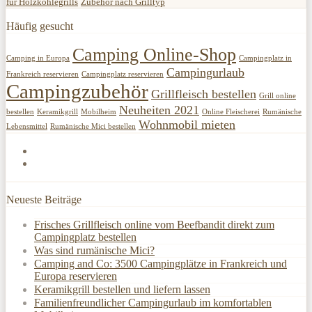
für Holzkohlegrills
Zubehör nach Grilltyp
Häufig gesucht
Camping Online-Shop
Camping in Europa
Campingplatz in
Campingurlaub
Frankreich reservieren
Campingplatz reservieren
Campingzubehör
Grillfleisch bestellen
Grill online
Neuheiten 2021
bestellen
Keramikgrill
Mobilheim
Online Fleischerei
Rumänische
Wohnmobil mieten
Lebensmittel
Rumänische Mici bestellen
Neueste Beiträge
Frisches Grillfleisch online vom Beefbandit direkt zum
Campingplatz bestellen
Was sind rumänische Mici?
Camping and Co: 3500 Campingplätze in Frankreich und
Europa reservieren
Keramikgrill bestellen und liefern lassen
Familienfreundlicher Campingurlaub im komfortablen