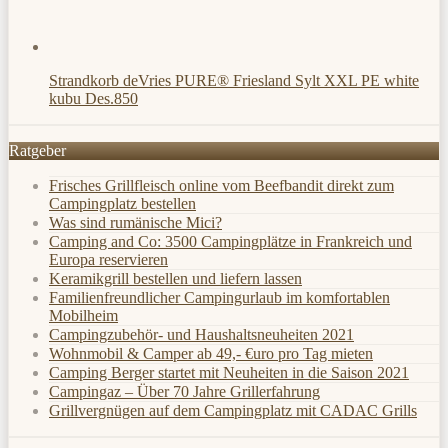
Strandkorb deVries PURE® Friesland Sylt XXL PE white
kubu Des.850
Ratgeber
Frisches Grillfleisch online vom Beefbandit direkt zum
Campingplatz bestellen
Was sind rumänische Mici?
Camping and Co: 3500 Campingplätze in Frankreich und
Europa reservieren
Keramikgrill bestellen und liefern lassen
Familienfreundlicher Campingurlaub im komfortablen
Mobilheim
Campingzubehör- und Haushaltsneuheiten 2021
Wohnmobil & Camper ab 49,- €uro pro Tag mieten
Camping Berger startet mit Neuheiten in die Saison 2021
Campingaz – Über 70 Jahre Grillerfahrung
Grillvergnügen auf dem Campingplatz mit CADAC Grills