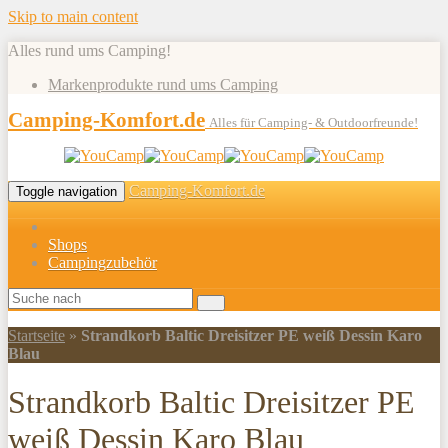
Skip to main content
Alles rund ums Camping!
Markenprodukte rund ums Camping
Camping-Komfort.de
Alles für Camping- & Outdoorfreunde!
Camping-Komfort.de
Toggle navigation
Shops
Campingzubehör
Startseite
»
Strandkorb Baltic Dreisitzer PE weiß Dessin Karo
Blau
Strandkorb Baltic Dreisitzer PE
weiß Dessin Karo Blau