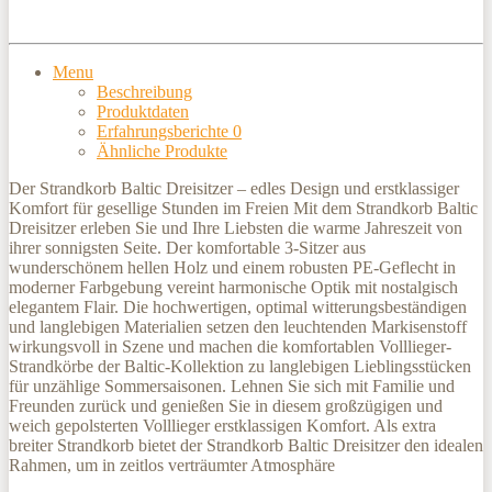
Menu
Beschreibung
Produktdaten
Erfahrungsberichte
0
Ähnliche Produkte
Der Strandkorb Baltic Dreisitzer – edles Design und erstklassiger
Komfort für gesellige Stunden im Freien Mit dem Strandkorb Baltic
Dreisitzer erleben Sie und Ihre Liebsten die warme Jahreszeit von
ihrer sonnigsten Seite. Der komfortable 3-Sitzer aus
wunderschönem hellen Holz und einem robusten PE-Geflecht in
moderner Farbgebung vereint harmonische Optik mit nostalgisch
elegantem Flair. Die hochwertigen, optimal witterungsbeständigen
und langlebigen Materialien setzen den leuchtenden Markisenstoff
wirkungsvoll in Szene und machen die komfortablen Volllieger-
Strandkörbe der Baltic-Kollektion zu langlebigen Lieblingsstücken
für unzählige Sommersaisonen. Lehnen Sie sich mit Familie und
Freunden zurück und genießen Sie in diesem großzügigen und
weich gepolsterten Volllieger erstklassigen Komfort. Als extra
breiter Strandkorb bietet der Strandkorb Baltic Dreisitzer den idealen
Rahmen, um in zeitlos verträumter Atmosphäre