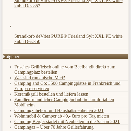
Strandkorb deVries PURE® Friesland Sylt XXL PE white
kubu Des.852
Strandkorb deVries PURE® Friesland Sylt XXL PE white
kubu Des.850
Ratgeber
Frisches Grillfleisch online vom Beefbandit direkt zum
Campingplatz bestellen
Was sind rumänische Mici?
Camping and Co: 3500 Campingplätze in Frankreich und
Europa reservieren
Keramikgrill bestellen und liefern lassen
Familienfreundlicher Campingurlaub im komfortablen
Mobilheim
Campingzubehör- und Haushaltsneuheiten 2021
Wohnmobil & Camper ab 49,- €uro pro Tag mieten
Camping Berger startet mit Neuheiten in die Saison 2021
Campingaz – Über 70 Jahre Grillerfahrung