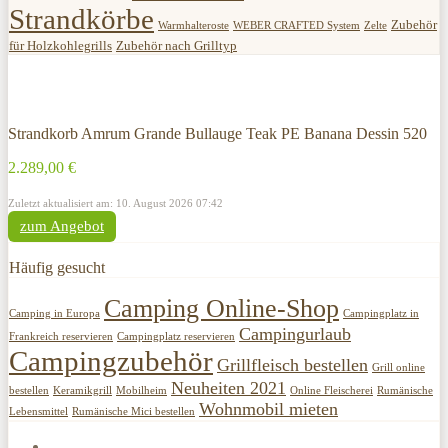
Strandkörbe
Zubehör
Warmhalteroste
WEBER CRAFTED System
Zelte
für Holzkohlegrills
Zubehör nach Grilltyp
Strandkorb Amrum Grande Bullauge Teak PE Banana Dessin 520
2.289,00 €
Zuletzt aktualisiert am: 10. August 2026 07:42
zum Angebot
Häufig gesucht
Camping Online-Shop
Camping in Europa
Campingplatz in
Campingurlaub
Frankreich reservieren
Campingplatz reservieren
Campingzubehör
Grillfleisch bestellen
Grill online
Neuheiten 2021
bestellen
Keramikgrill
Mobilheim
Online Fleischerei
Rumänische
Wohnmobil mieten
Lebensmittel
Rumänische Mici bestellen