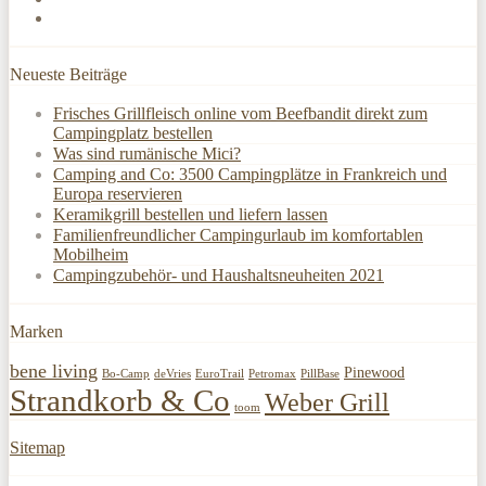
Neueste Beiträge
Frisches Grillfleisch online vom Beefbandit direkt zum
Campingplatz bestellen
Was sind rumänische Mici?
Camping and Co: 3500 Campingplätze in Frankreich und
Europa reservieren
Keramikgrill bestellen und liefern lassen
Familienfreundlicher Campingurlaub im komfortablen
Mobilheim
Campingzubehör- und Haushaltsneuheiten 2021
Marken
bene living
Pinewood
Bo-Camp
deVries
EuroTrail
Petromax
PillBase
Strandkorb & Co
Weber Grill
toom
Sitemap