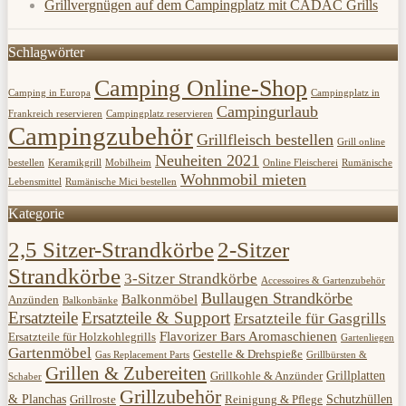
Grillvergnügen auf dem Campingplatz mit CADAC Grills
Schlagwörter
Camping Online-Shop
Camping in Europa
Campingplatz in
Campingurlaub
Frankreich reservieren
Campingplatz reservieren
Campingzubehör
Grillfleisch bestellen
Grill online
Neuheiten 2021
bestellen
Keramikgrill
Mobilheim
Online Fleischerei
Rumänische
Wohnmobil mieten
Lebensmittel
Rumänische Mici bestellen
Kategorie
2,5 Sitzer-Strandkörbe
2-Sitzer
Strandkörbe
3-Sitzer Strandkörbe
Accessoires & Gartenzubehör
Bullaugen Strandkörbe
Balkonmöbel
Anzünden
Balkonbänke
Ersatzteile
Ersatzteile & Support
Ersatzteile für Gasgrills
Flavorizer Bars Aromaschienen
Ersatzteile für Holzkohlegrills
Gartenliegen
Gartenmöbel
Gestelle & Drehspieße
Gas Replacement Parts
Grillbürsten &
Grillen & Zubereiten
Grillplatten
Grillkohle & Anzünder
Schaber
Grillzubehör
& Planchas
Schutzhüllen
Grillroste
Reinigung & Pflege