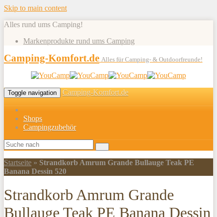
Skip to main content
Alles rund ums Camping!
Markenprodukte rund ums Camping
Camping-Komfort.de
Alles für Camping- & Outdoorfreunde!
Camping-Komfort.de
Toggle navigation
Shops
Campingzubehör
Startseite
»
Strandkorb Amrum Grande Bullauge Teak PE
Banana Dessin 520
Strandkorb Amrum Grande
Bullauge Teak PE Banana Dessin