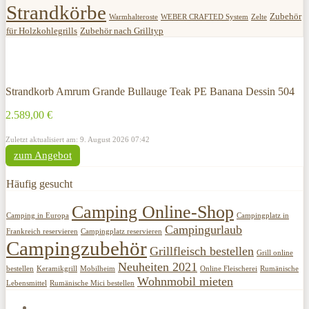
Strandkörbe
Zubehör
Warmhalteroste
WEBER CRAFTED System
Zelte
für Holzkohlegrills
Zubehör nach Grilltyp
Strandkorb Amrum Grande Bullauge Teak PE Banana Dessin 504
2.589,00 €
Zuletzt aktualisiert am: 9. August 2026 07:42
zum Angebot
Häufig gesucht
Camping Online-Shop
Camping in Europa
Campingplatz in
Campingurlaub
Frankreich reservieren
Campingplatz reservieren
Campingzubehör
Grillfleisch bestellen
Grill online
Neuheiten 2021
bestellen
Keramikgrill
Mobilheim
Online Fleischerei
Rumänische
Wohnmobil mieten
Lebensmittel
Rumänische Mici bestellen