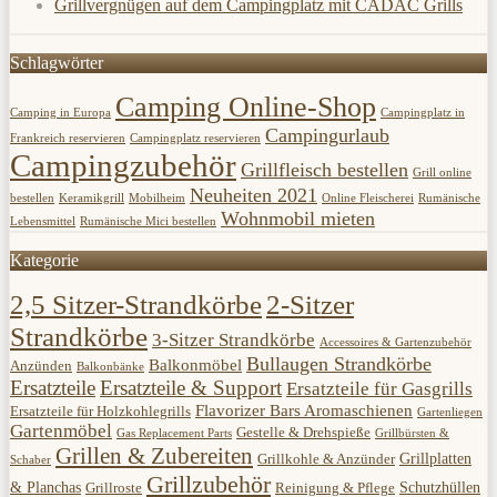
Grillvergnügen auf dem Campingplatz mit CADAC Grills
Schlagwörter
Camping Online-Shop
Camping in Europa
Campingplatz in
Campingurlaub
Frankreich reservieren
Campingplatz reservieren
Campingzubehör
Grillfleisch bestellen
Grill online
Neuheiten 2021
bestellen
Keramikgrill
Mobilheim
Online Fleischerei
Rumänische
Wohnmobil mieten
Lebensmittel
Rumänische Mici bestellen
Kategorie
2,5 Sitzer-Strandkörbe
2-Sitzer
Strandkörbe
3-Sitzer Strandkörbe
Accessoires & Gartenzubehör
Bullaugen Strandkörbe
Balkonmöbel
Anzünden
Balkonbänke
Ersatzteile
Ersatzteile & Support
Ersatzteile für Gasgrills
Flavorizer Bars Aromaschienen
Ersatzteile für Holzkohlegrills
Gartenliegen
Gartenmöbel
Gestelle & Drehspieße
Gas Replacement Parts
Grillbürsten &
Grillen & Zubereiten
Grillplatten
Grillkohle & Anzünder
Schaber
Grillzubehör
& Planchas
Schutzhüllen
Grillroste
Reinigung & Pflege