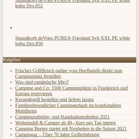
Strandkorb deVries PURE® Friesland Sylt XXL PE white
kubu Des.852
Strandkorb deVries PURE® Friesland Sylt XXL PE white
kubu Des.850
Ratgeber
Frisches Grillfleisch online vom Beefbandit direkt zum
Campingplatz bestellen
Was sind rumänische Mici?
Camping and Co: 3500 Campingplätze in Frankreich und
Europa reservieren
Keramikgrill bestellen und liefern lassen
Familienfreundlicher Campingurlaub im komfortablen
Mobilheim
Campingzubehör- und Haushaltsneuheiten 2021
Wohnmobil & Camper ab 49,- €uro pro Tag mieten
Camping Berger startet mit Neuheiten in die Saison 2021
Campingaz – Über 70 Jahre Grillerfahrung