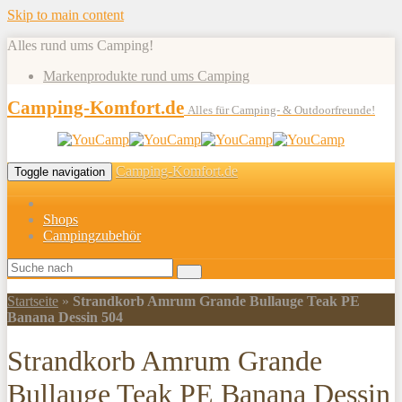
Skip to main content
Alles rund ums Camping!
Markenprodukte rund ums Camping
Camping-Komfort.de
Alles für Camping- & Outdoorfreunde!
Camping-Komfort.de
Toggle navigation
Shops
Campingzubehör
Startseite
»
Strandkorb Amrum Grande Bullauge Teak PE
Banana Dessin 504
Strandkorb Amrum Grande
Bullauge Teak PE Banana Dessin