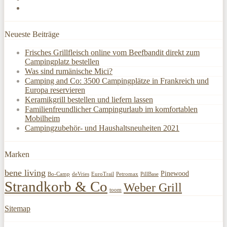
Neueste Beiträge
Frisches Grillfleisch online vom Beefbandit direkt zum
Campingplatz bestellen
Was sind rumänische Mici?
Camping and Co: 3500 Campingplätze in Frankreich und
Europa reservieren
Keramikgrill bestellen und liefern lassen
Familienfreundlicher Campingurlaub im komfortablen
Mobilheim
Campingzubehör- und Haushaltsneuheiten 2021
Marken
bene living
Pinewood
Bo-Camp
deVries
EuroTrail
Petromax
PillBase
Strandkorb & Co
Weber Grill
toom
Sitemap