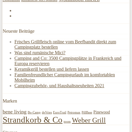
Lebensmittel
Rumänische Mici bestellen
Neueste Beiträge
Frisches Grillfleisch online vom Beefbandit direkt zum
Campingplatz bestellen
Was sind rumänische Mici?
Camping and Co: 3500 Campingplätze in Frankreich und
Europa reservieren
Keramikgrill bestellen und liefern lassen
Familienfreundlicher Campingurlaub im komfortablen
Mobilheim
Campingzubehör- und Haushaltsneuheiten 2021
Marken
bene living
Pinewood
Bo-Camp
deVries
EuroTrail
Petromax
PillBase
Strandkorb & Co
Weber Grill
toom