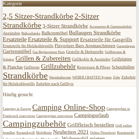
Kategorie
2,5 Sitzer-Strandkörbe
2-Sitzer
Strandkörbe
3-Sitzer Strandkörbe
Accessoires & Gartenzubehör
Bullaugen Strandkörbe
Balkonmöbel
Anzünden
Balkonbänke
Ersatzteile
Ersatzteile & Support
Ersatzteile für Gasgrills
Flavorizer Bars Aromaschienen
Ersatzteile für Holzkohlegrills
Gartenliegen
Gartenmöbel
Gestelle & Drehspieße
Gas Replacement Parts
Grillbürsten &
Grillen & Zubereiten
Grillplatten
Grillkohle & Anzünder
Schaber
Grillzubehör
& Planchas
Schutzhüllen
Grillroste
Reinigung & Pflege
Strandkörbe
Zubehör
Warmhalteroste
WEBER CRAFTED System
Zelte
für Holzkohlegrills
Zubehör nach Grilltyp
Häufig gesucht
Camping Online-Shop
Camping in Europa
Campingplatz in
Campingurlaub
Frankreich reservieren
Campingplatz reservieren
Campingzubehör
Grillfleisch bestellen
Grill online
Neuheiten 2021
bestellen
Keramikgrill
Mobilheim
Online Fleischerei
Rumänische
Wohnmobil mieten