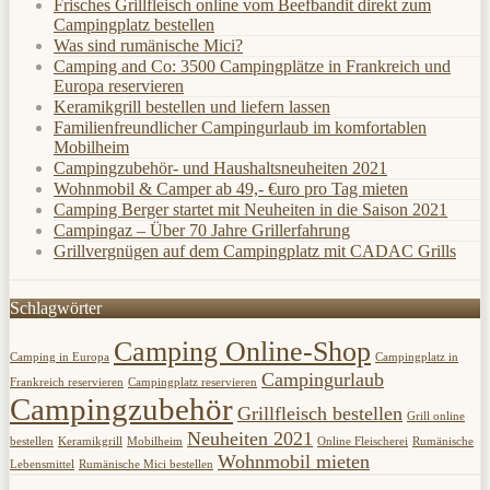
Frisches Grillfleisch online vom Beefbandit direkt zum
Campingplatz bestellen
Was sind rumänische Mici?
Camping and Co: 3500 Campingplätze in Frankreich und
Europa reservieren
Keramikgrill bestellen und liefern lassen
Familienfreundlicher Campingurlaub im komfortablen
Mobilheim
Campingzubehör- und Haushaltsneuheiten 2021
Wohnmobil & Camper ab 49,- €uro pro Tag mieten
Camping Berger startet mit Neuheiten in die Saison 2021
Campingaz – Über 70 Jahre Grillerfahrung
Grillvergnügen auf dem Campingplatz mit CADAC Grills
Schlagwörter
Camping Online-Shop
Camping in Europa
Campingplatz in
Campingurlaub
Frankreich reservieren
Campingplatz reservieren
Campingzubehör
Grillfleisch bestellen
Grill online
Neuheiten 2021
bestellen
Keramikgrill
Mobilheim
Online Fleischerei
Rumänische
Wohnmobil mieten
Lebensmittel
Rumänische Mici bestellen