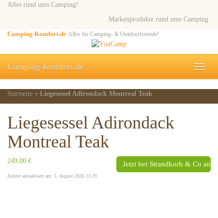
Skip
Alles rund ums Camping!
to
Markenprodukte rund ums Camping
main
content
Camping-Komfort.de
Alles für Camping- & Outdoorfreunde!
Camping-Komfort.de
Toggle
naviga
Startseite
»
Liegesessel Adirondack Montreal Teak
Liegesessel Adirondack
Montreal Teak
249,00 €
Jetzt bei Strandkorb & Co ans
Zuletzt aktualisiert am: 5. August 2026 23:39