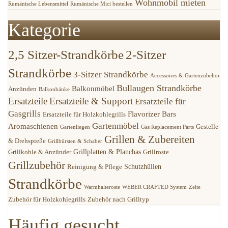
Wohnmobil mieten
Rumänische Lebensmittel
Rumänische Mici bestellen
Kategorie
2,5 Sitzer-Strandkörbe
2-Sitzer
Strandkörbe
3-Sitzer Strandkörbe
Accessoires & Gartenzubehör
Bullaugen Strandkörbe
Balkonmöbel
Anzünden
Balkonbänke
Ersatzteile
Ersatzteile & Support
Ersatzteile für
Gasgrills
Flavorizer Bars
Ersatzteile für Holzkohlegrills
Gartenmöbel
Aromaschienen
Gestelle
Gartenliegen
Gas Replacement Parts
Grillen & Zubereiten
& Drehspieße
Grillbürsten & Schaber
Grillplatten & Planchas
Grillkohle & Anzünder
Grillroste
Grillzubehör
Schutzhüllen
Reinigung & Pflege
Strandkörbe
Warmhalteroste
WEBER CRAFTED System
Zelte
Zubehör für Holzkohlegrills
Zubehör nach Grilltyp
Häufig gesucht