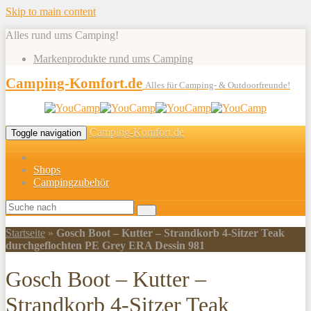
Skip to main content
Alles rund ums Camping!
Markenprodukte rund ums Camping
Camping-Komfort.de
Alles für Camping- & Outdoorfreunde!
Camping-Komfort.de
Toggle navigation
Shops
Campingzubehör
Startseite
»
Gosch Boot – Kutter – Strandkorb 4-Sitzer Teak
durchgeflochten PE Grey ERA Dessin 981
Gosch Boot – Kutter –
Strandkorb 4-Sitzer Teak