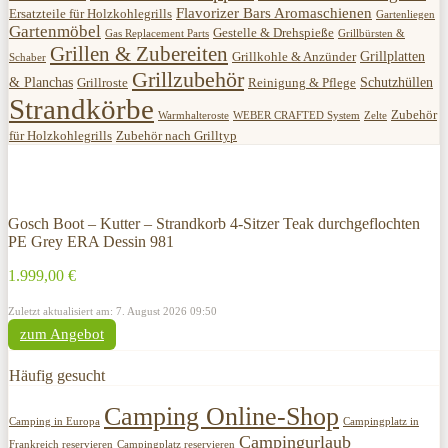
Flavorizer Bars Aromaschienen
Ersatzteile für Holzkohlegrills
Gartenliegen
Gartenmöbel
Gestelle & Drehspieße
Gas Replacement Parts
Grillbürsten &
Grillen & Zubereiten
Grillplatten
Grillkohle & Anzünder
Schaber
Grillzubehör
& Planchas
Schutzhüllen
Grillroste
Reinigung & Pflege
Strandkörbe
Zubehör
Warmhalteroste
WEBER CRAFTED System
Zelte
für Holzkohlegrills
Zubehör nach Grilltyp
Gosch Boot – Kutter – Strandkorb 4-Sitzer Teak durchgeflochten
PE Grey ERA Dessin 981
1.999,00 €
Zuletzt aktualisiert am: 7. August 2026 09:50
zum Angebot
Häufig gesucht
Camping Online-Shop
Camping in Europa
Campingplatz in
Campingurlaub
Frankreich reservieren
Campingplatz reservieren