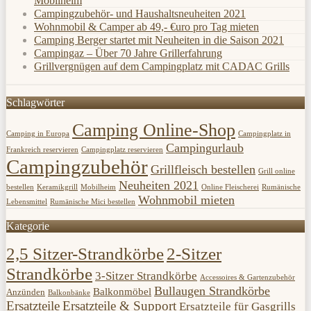
Mobilheim
Campingzubehör- und Haushaltsneuheiten 2021
Wohnmobil & Camper ab 49,- €uro pro Tag mieten
Camping Berger startet mit Neuheiten in die Saison 2021
Campingaz – Über 70 Jahre Grillerfahrung
Grillvergnügen auf dem Campingplatz mit CADAC Grills
Schlagwörter
Camping Online-Shop
Camping in Europa
Campingplatz in
Campingurlaub
Frankreich reservieren
Campingplatz reservieren
Campingzubehör
Grillfleisch bestellen
Grill online
Neuheiten 2021
bestellen
Keramikgrill
Mobilheim
Online Fleischerei
Rumänische
Wohnmobil mieten
Lebensmittel
Rumänische Mici bestellen
Kategorie
2,5 Sitzer-Strandkörbe
2-Sitzer
Strandkörbe
3-Sitzer Strandkörbe
Accessoires & Gartenzubehör
Bullaugen Strandkörbe
Balkonmöbel
Anzünden
Balkonbänke
Ersatzteile
Ersatzteile & Support
Ersatzteile für Gasgrills