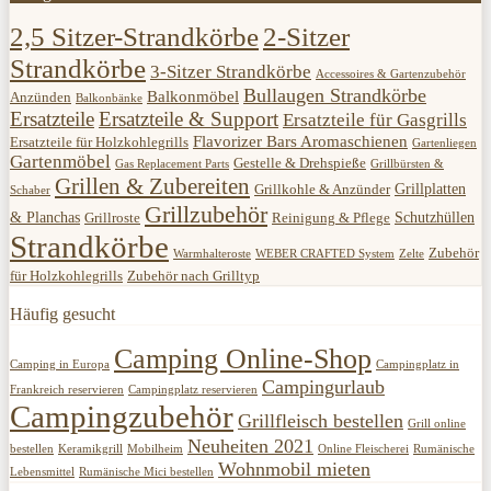
2,5 Sitzer-Strandkörbe
2-Sitzer
Strandkörbe
3-Sitzer Strandkörbe
Accessoires & Gartenzubehör
Bullaugen Strandkörbe
Balkonmöbel
Anzünden
Balkonbänke
Ersatzteile
Ersatzteile & Support
Ersatzteile für Gasgrills
Flavorizer Bars Aromaschienen
Ersatzteile für Holzkohlegrills
Gartenliegen
Gartenmöbel
Gestelle & Drehspieße
Gas Replacement Parts
Grillbürsten &
Grillen & Zubereiten
Grillplatten
Grillkohle & Anzünder
Schaber
Grillzubehör
& Planchas
Schutzhüllen
Grillroste
Reinigung & Pflege
Strandkörbe
Zubehör
Warmhalteroste
WEBER CRAFTED System
Zelte
für Holzkohlegrills
Zubehör nach Grilltyp
Häufig gesucht
Camping Online-Shop
Camping in Europa
Campingplatz in
Campingurlaub
Frankreich reservieren
Campingplatz reservieren
Campingzubehör
Grillfleisch bestellen
Grill online
Neuheiten 2021
bestellen
Keramikgrill
Mobilheim
Online Fleischerei
Rumänische
Wohnmobil mieten
Lebensmittel
Rumänische Mici bestellen