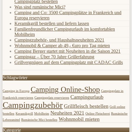
Campingplatz bestellen
Was sind rumänische Mici?
Camping and Co: 3500 Campingplätze in Frankreich und
Europa reservieren
Keramikgrill bestellen und liefern lassen
Familienfreundlicher Campingurlaub im komfortablen
Mobilheim
Campingzubehör- und Haushaltsneuheiten 2021
Wohnmobil & Camper ab 49,- €uro pro Tag mieten
Camping Berger startet mit Neuheiten in die Saison 2021
Campingaz – Über 70 Jahre Grillerfahrung
Grillvergnügen auf dem Campingplatz mit CADAC Grills
Schlagwörter
Camping Online-Shop
Camping in Europa
Campingplatz in
Campingurlaub
Frankreich reservieren
Campingplatz reservieren
Campingzubehör
Grillfleisch bestellen
Grill online
Neuheiten 2021
bestellen
Keramikgrill
Mobilheim
Online Fleischerei
Rumänische
Wohnmobil mieten
Lebensmittel
Rumänische Mici bestellen
Kategorie