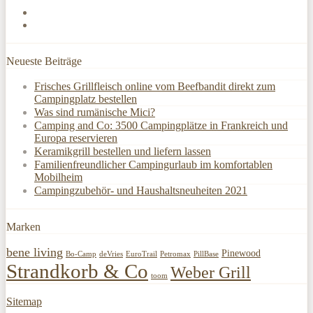
Neueste Beiträge
Frisches Grillfleisch online vom Beefbandit direkt zum
Campingplatz bestellen
Was sind rumänische Mici?
Camping and Co: 3500 Campingplätze in Frankreich und
Europa reservieren
Keramikgrill bestellen und liefern lassen
Familienfreundlicher Campingurlaub im komfortablen
Mobilheim
Campingzubehör- und Haushaltsneuheiten 2021
Marken
bene living
Pinewood
Bo-Camp
deVries
EuroTrail
Petromax
PillBase
Strandkorb & Co
Weber Grill
toom
Sitemap