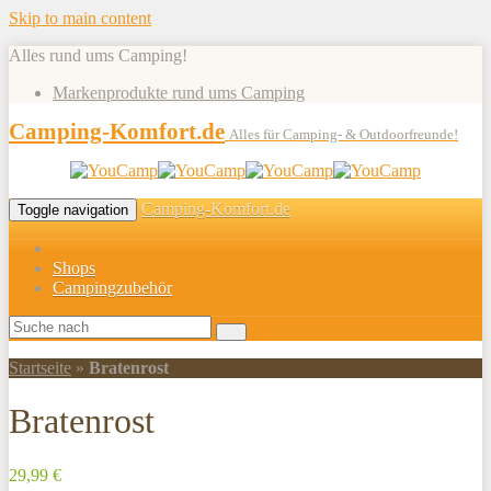
Skip to main content
Alles rund ums Camping!
Markenprodukte rund ums Camping
Camping-Komfort.de
Alles für Camping- & Outdoorfreunde!
Camping-Komfort.de
Toggle navigation
Shops
Campingzubehör
Startseite
»
Bratenrost
Bratenrost
29,99 €