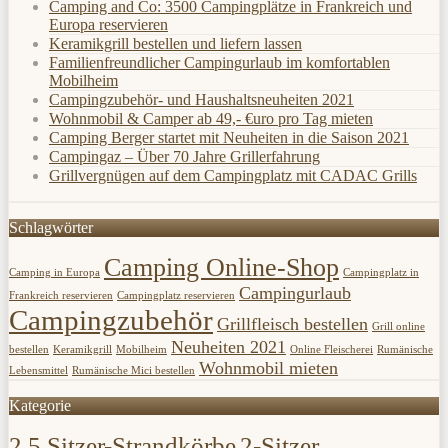
Camping and Co: 3500 Campingplätze in Frankreich und
Europa reservieren
Keramikgrill bestellen und liefern lassen
Familienfreundlicher Campingurlaub im komfortablen
Mobilheim
Campingzubehör- und Haushaltsneuheiten 2021
Wohnmobil & Camper ab 49,- €uro pro Tag mieten
Camping Berger startet mit Neuheiten in die Saison 2021
Campingaz – Über 70 Jahre Grillerfahrung
Grillvergnügen auf dem Campingplatz mit CADAC Grills
Schlagwörter
Camping Online-Shop
Camping in Europa
Campingplatz in
Campingurlaub
Frankreich reservieren
Campingplatz reservieren
Campingzubehör
Grillfleisch bestellen
Grill online
Neuheiten 2021
bestellen
Keramikgrill
Mobilheim
Online Fleischerei
Rumänische
Wohnmobil mieten
Lebensmittel
Rumänische Mici bestellen
Kategorie
2,5 Sitzer-Strandkörbe
2-Sitzer