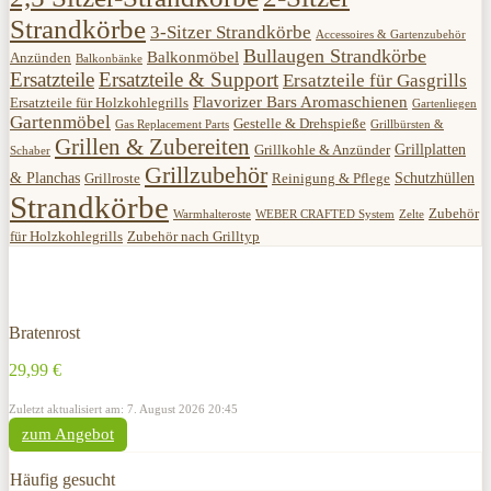
Strandkörbe
3-Sitzer Strandkörbe
Accessoires & Gartenzubehör
Bullaugen Strandkörbe
Balkonmöbel
Anzünden
Balkonbänke
Ersatzteile
Ersatzteile & Support
Ersatzteile für Gasgrills
Flavorizer Bars Aromaschienen
Ersatzteile für Holzkohlegrills
Gartenliegen
Gartenmöbel
Gestelle & Drehspieße
Gas Replacement Parts
Grillbürsten &
Grillen & Zubereiten
Grillplatten
Grillkohle & Anzünder
Schaber
Grillzubehör
& Planchas
Schutzhüllen
Grillroste
Reinigung & Pflege
Strandkörbe
Zubehör
Warmhalteroste
WEBER CRAFTED System
Zelte
für Holzkohlegrills
Zubehör nach Grilltyp
Bratenrost
29,99 €
Zuletzt aktualisiert am: 7. August 2026 20:45
zum Angebot
Häufig gesucht