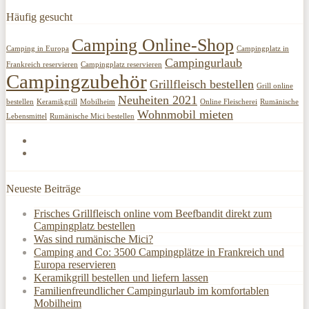
Häufig gesucht
Camping Online-Shop
Camping in Europa
Campingplatz in
Campingurlaub
Frankreich reservieren
Campingplatz reservieren
Campingzubehör
Grillfleisch bestellen
Grill online
Neuheiten 2021
bestellen
Keramikgrill
Mobilheim
Online Fleischerei
Rumänische
Wohnmobil mieten
Lebensmittel
Rumänische Mici bestellen
Neueste Beiträge
Frisches Grillfleisch online vom Beefbandit direkt zum
Campingplatz bestellen
Was sind rumänische Mici?
Camping and Co: 3500 Campingplätze in Frankreich und
Europa reservieren
Keramikgrill bestellen und liefern lassen
Familienfreundlicher Campingurlaub im komfortablen
Mobilheim