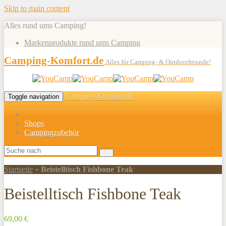
Skip to main content
Alles rund ums Camping!
Markenprodukte rund ums Camping
Camping-Komfort.de
Alles für Camping- & Outdoorfreunde!
Camping-Komfort.de
Toggle navigation
Shops
Campingzubehör
Startseite
»
Beistelltisch Fishbone Teak
Beistelltisch Fishbone Teak
69,00 €