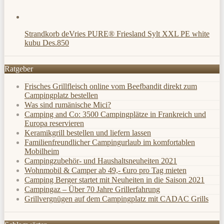
Strandkorb deVries PURE® Friesland Sylt XXL PE white
kubu Des.850
Ratgeber
Frisches Grillfleisch online vom Beefbandit direkt zum
Campingplatz bestellen
Was sind rumänische Mici?
Camping and Co: 3500 Campingplätze in Frankreich und
Europa reservieren
Keramikgrill bestellen und liefern lassen
Familienfreundlicher Campingurlaub im komfortablen
Mobilheim
Campingzubehör- und Haushaltsneuheiten 2021
Wohnmobil & Camper ab 49,- €uro pro Tag mieten
Camping Berger startet mit Neuheiten in die Saison 2021
Campingaz – Über 70 Jahre Grillerfahrung
Grillvergnügen auf dem Campingplatz mit CADAC Grills