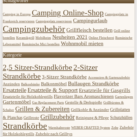
Schlagwörter
Camping Online-Shop
Camping in Europa
Campingplatz in
Campingurlaub
Frankreich reservieren
Campingplatz reservieren
Campingzubehör
Grillfleisch bestellen
Grill online
Neuheiten 2021
bestellen
Keramikgrill
Mobilheim
Online Fleischerei
Rumänische
Wohnmobil mieten
Lebensmittel
Rumänische Mici bestellen
Kategorie
2,5 Sitzer-Strandkörbe
2-Sitzer
Strandkörbe
3-Sitzer Strandkörbe
Accessoires & Gartenzubehör
Bullaugen Strandkörbe
Balkonmöbel
Anzünden
Balkonbänke
Ersatzteile
Ersatzteile & Support
Ersatzteile für Gasgrills
Flavorizer Bars Aromaschienen
Ersatzteile für Holzkohlegrills
Gartenliegen
Gartenmöbel
Gestelle & Drehspieße
Gas Replacement Parts
Grillbürsten &
Grillen & Zubereiten
Grillplatten
Grillkohle & Anzünder
Schaber
Grillzubehör
& Planchas
Schutzhüllen
Grillroste
Reinigung & Pflege
Strandkörbe
Zubehör
Warmhalteroste
WEBER CRAFTED System
Zelte
für Holzkohlegrills
Zubehör nach Grilltyp