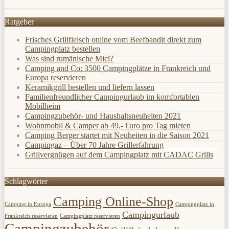
Ratgeber
Frisches Grillfleisch online vom Beefbandit direkt zum
Campingplatz bestellen
Was sind rumänische Mici?
Camping and Co: 3500 Campingplätze in Frankreich und
Europa reservieren
Keramikgrill bestellen und liefern lassen
Familienfreundlicher Campingurlaub im komfortablen
Mobilheim
Campingzubehör- und Haushaltsneuheiten 2021
Wohnmobil & Camper ab 49,- €uro pro Tag mieten
Camping Berger startet mit Neuheiten in die Saison 2021
Campingaz – Über 70 Jahre Grillerfahrung
Grillvergnügen auf dem Campingplatz mit CADAC Grills
Schlagwörter
Camping Online-Shop
Camping in Europa
Campingplatz in
Campingurlaub
Frankreich reservieren
Campingplatz reservieren
Campingzubehör