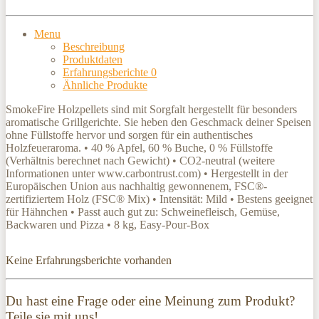
Menu
Beschreibung
Produktdaten
Erfahrungsberichte
0
Ähnliche Produkte
SmokeFire Holzpellets sind mit Sorgfalt hergestellt für besonders
aromatische Grillgerichte. Sie heben den Geschmack deiner Speisen
ohne Füllstoffe hervor und sorgen für ein authentisches
Holzfeueraroma. • 40 % Apfel, 60 % Buche, 0 % Füllstoffe
(Verhältnis berechnet nach Gewicht) • CO2-neutral (weitere
Informationen unter www.carbontrust.com) • Hergestellt in der
Europäischen Union aus nachhaltig gewonnenem, FSC®-
zertifiziertem Holz (FSC® Mix) • Intensität: Mild • Bestens geeignet
für Hähnchen • Passt auch gut zu: Schweinefleisch, Gemüse,
Backwaren und Pizza • 8 kg, Easy-Pour-Box
Keine Erfahrungsberichte vorhanden
Du hast eine Frage oder eine Meinung zum Produkt?
Teile sie mit uns!