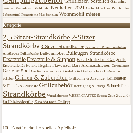
Grillfleisch bestellen
Grill online
Neuheiten 2021
bestellen
Keramikgrill
Mobilheim
Online Fleischerei
Rumänische
Wohnmobil mieten
Lebensmittel
Rumänische Mici bestellen
Kategorie
2,5 Sitzer-Strandkörbe
2-Sitzer
Strandkörbe
3-Sitzer Strandkörbe
Accessoires & Gartenzubehör
Bullaugen Strandkörbe
Balkonmöbel
Anzünden
Balkonbänke
Ersatzteile
Ersatzteile & Support
Ersatzteile für Gasgrills
Flavorizer Bars Aromaschienen
Ersatzteile für Holzkohlegrills
Gartenliegen
Gartenmöbel
Gestelle & Drehspieße
Gas Replacement Parts
Grillbürsten &
Grillen & Zubereiten
Grillplatten
Grillkohle & Anzünder
Schaber
Grillzubehör
& Planchas
Schutzhüllen
Grillroste
Reinigung & Pflege
Strandkörbe
Zubehör
Warmhalteroste
WEBER CRAFTED System
Zelte
für Holzkohlegrills
Zubehör nach Grilltyp
100 % natürliche Holzpellets Apfelholz