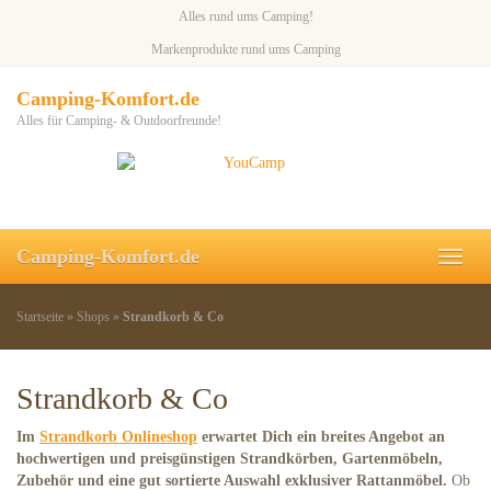
Skip
Alles rund ums Camping!
to
Markenprodukte rund ums Camping
main
content
Camping-Komfort.de
Alles für Camping- & Outdoorfreunde!
Camping-Komfort.de
Toggl
naviga
Startseite
»
Shops
»
Strandkorb & Co
Strandkorb & Co
Im
Strandkorb Onlineshop
erwartet Dich ein breites Angebot an
hochwertigen und preisgünstigen Strandkörben, Gartenmöbeln,
Zubehör und eine gut sortierte Auswahl exklusiver Rattanmöbel.
Ob