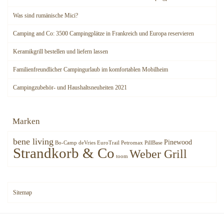
Was sind rumänische Mici?
Camping and Co: 3500 Campingplätze in Frankreich und Europa reservieren
Keramikgrill bestellen und liefern lassen
Familienfreundlicher Campingurlaub im komfortablen Mobilheim
Campingzubehör- und Haushaltsneuheiten 2021
Marken
bene living
Pinewood
Bo-Camp
deVries
EuroTrail
Petromax
PillBase
Strandkorb & Co
Weber Grill
toom
Sitemap