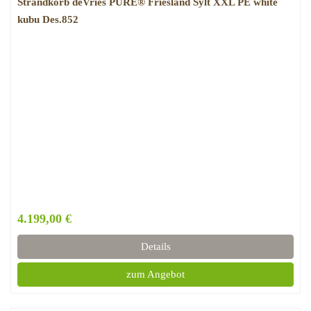
Strandkorb deVries PURE® Friesland Sylt XXL PE white
kubu Des.852
4.199,00 €
Details
zum Angebot